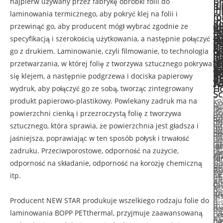
Bł
najpierw używany przez fabrykę obróbki folii do
Bi
lu
lu
laminowania termicznego, aby pokryć klej na folii i
fo
m
m
Ko
przewinąć go, aby producent mógł wybrać zgodnie ze
d
fo
Pr
Fo
fo
fo
Fo
la
d
specyfikacją i szerokością użytkowania, a następnie połączyć
fo
Fo
d
d
d
d
z
la
d
go z drukiem. Laminowanie, czyli filmowanie, to technologia
te
la
la
la
la
po
n
la
B
te
te
przetwarzania, w której folię z tworzywa sztucznego pokrywa
te
te
lu
z
te
So
B
B
P
się klejem, a następnie podgrzewa i dociska papierowy
B
m
B
P
T
An
H
wydruk, aby połączyć go ze sobą, tworząc zintegrowany
Sc
Fo
produkt papierowo-plastikowy. Powlekany zadruk ma na
Ko
Bi
Fo
Be
Fo
do
powierzchni cienką i przezroczystą folię z tworzywa
Fo
me
fol
do
Fo
fol
do
la
sztucznego, która sprawia, że ​​powierzchnia jest gładsza i
do
fol
do
la
do
do
la
te
jaśniejsza, poprawiając w ten sposób połysk i trwałość
la
do
la
na
la
la
te
B
zadruku. Przeciwporostowe, odporność na zużycie,
te
la
B
zi
te
te
B
Gl
odporność na składanie, odporność na korozję chemiczną
z
te
bł
B
B
PE
so
Or
itp.
ho
PE
lu
bł
An
o
to
Ma
B
o
m
lu
sc
ni
o
o
Producent NEW STAR produkuje wszelkiego rodzaju folie do
o
ni
o
m
o
ce
na
na
laminowania BOPP PETthermal, przyjmuje zaawansowaną
na
ce
pr
z
na
na
ja