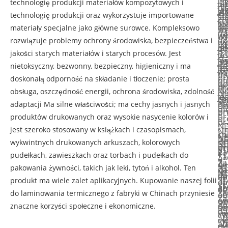
ja
technologię produkcji materiałów kompozytowych i
ja
na
dl
ni
ja
ja
st
st
technologię produkcji oraz wykorzystuje importowane
st
ja
śr
ce
st
st
wy
wy
materiały specjalne jako główne surowce. Kompleksowo
wy
st
na
na
wy
wy
do
do
rozwiązuje problemy ochrony środowiska, bezpieczeństwa i
do
wy
ja
ja
do
do
je
i
jakości starych materiałów i starych procesów. Jest
je
do
st
st
je
je
of
be
nietoksyczny, bezwonny, bezpieczny, higieniczny i ma
of
je
wy
wy
of
of
pr
pr
doskonałą odporność na składanie i tłoczenie; prosta
pr
of
do
do
pr
pr
ch
je
obsługa, oszczędność energii, ochrona środowiska, zdolność
ch
pr
je
je
ch
ch
pr
of
adaptacji Ma silne właściwości; ma cechy jasnych i jasnych
pr
ch
of
of
pr
pr
-
pr
produktów drukowanych oraz wysokie nasycenie kolorów i
-
pr
pr
pr
-
-
N
ch
jest szeroko stosowany w książkach i czasopismach,
N
-
ch
ch
N
N
ST
pr
wykwintnych drukowanych arkuszach, kolorowych
ST
N
pr
pr
ST
ST
Za
-
pudełkach, zawieszkach oraz torbach i pudełkach do
Za
ST
-
-
Za
Za
da
N
pakowania żywności, takich jak leki, tytoń i alkohol. Ten
da
Za
N
N
da
da
ab
ST
produkt ma wiele zalet aplikacyjnych. Kupowanie naszej folii
ab
da
ST
ST
ab
ab
ot
Za
do laminowania termicznego z fabryki w Chinach przyniesie
ot
ab
Za
Za
ot
ot
sw
da
znaczne korzyści społeczne i ekonomiczne.
sw
ot
da
da
sw
sw
cy
ab
cy
sw
ab
ab
cy
cy
tut