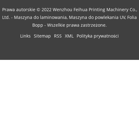
Prawa autorskie © 2022 Wenzhou Feihua Printing Machinery Co.,
Ltd. - Maszyna do laminowania, Maszyna do powlekania UV, Folia
Bopp - Wszelkie prawa zastrzeżone.
Links
Sitemap
RSS
XML
Polityka prywatności