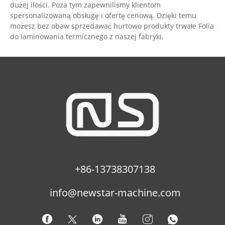
dużej ilości. Poza tym zapewniliśmy klientom
spersonalizowaną obsługę i ofertę cenową. Dzięki temu
możesz bez obaw sprzedawać hurtowo produkty trwałe Folia
do laminowania termicznego z naszej fabryki.
+86-13738307138
info@newstar-machine.com