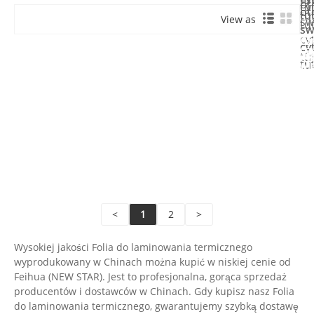
ot
tut
cy
ot
ot
tut
tut
View as
sw
tut
sw
sw
Czy
cy
Czy
cy
cy
wi
Czy
Czy
tut
wi
Czy
wi
tut
tut
wi
wi
Wyś
Czy
Wyś
Czy
Czy
za
Wyś
Wyś
wi
za
Wyś
wi
wi
za
za
za
Wyś
Wyś
Wyś
za
za
za
<
1
2
>
Wysokiej jakości Folia do laminowania termicznego
wyprodukowany w Chinach można kupić w niskiej cenie od
Feihua (NEW STAR). Jest to profesjonalna, gorąca sprzedaż
producentów i dostawców w Chinach. Gdy kupisz nasz Folia
do laminowania termicznego, gwarantujemy szybką dostawę