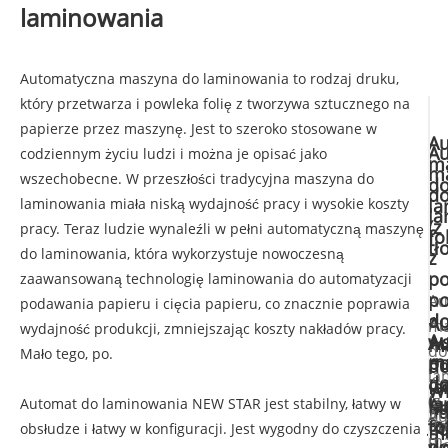
laminowania
Automatyczna maszyna do laminowania to rodzaj druku,
który przetwarza i powleka folię z tworzywa sztucznego na
papierze przez maszynę. Jest to szeroko stosowane w
Au
Au
codziennym życiu ludzi i można je opisać jako
m
m
wszechobecne. W przeszłości tradycyjna maszyna do
d
d
laminowania miała niską wydajność pracy i wysokie koszty
la
la
(z
pracy. Teraz ludzie wynaleźli w pełni automatyczną maszynę
fol
tł
do laminowania, która wykorzystuje nowoczesną
z
po
zaawansowaną technologię laminowania do automatyzacji
po
Au
podawania papieru i cięcia papieru, co znacznie poprawia
d
Au
ma
wydajność produkcji, zmniejszając koszty nakładów pracy.
Au
w
Au
m
do
Mało tego, po.
m
po
m
d
la
d
d
la
Wi
(z
la
Au
Automat do laminowania NEW STAR jest stabilny, łatwy w
la
n
au
Au
je
m
tł
fol
go
obsłudze i łatwy w konfiguracji. Jest wygodny do czyszczenia
m
ma
d
ws