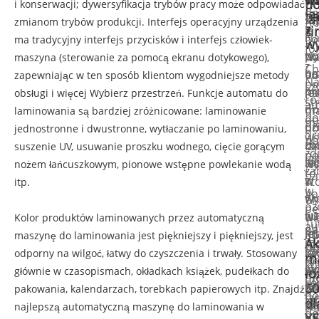
i
to
d
i konserwacji; dywersyfikacja trybów pracy może odpowiadać
do
la
n
la
sz
Ku
zmianom trybów produkcji. Interfejs operacyjny urządzenia
z
z
la
i
Na
go
ma tradycyjny interfejs przycisków i interfejs człowiek-
wy
fol
wy
po
Na
do
maszyna (sterowanie za pomocą ekranu dotykowego),
z
Ch
ur
na
po
au
zapewniając w ten sposób klientom wygodniejsze metody
Na
po
sz
pr
pr
na
je
obsługi i więcej Wybierz przestrzeń. Funkcje automatu do
ro
st
au
do
i
pr
ma
laminowania są bardziej zróżnicowane: laminowanie
do
do
ma
pr
dz
i
do
jednostronne i dwustronne, wytłaczanie po laminowaniu,
dr
ws
do
ma
zo
dz
la
suszenie UV, usuwanie proszku wodnego, cięcie gorącym
zd
po
la
la
za
je
wy
nożem łańcuszkowym, pionowe wstępne powlekanie wodą
za
to
na
z
w
st
w
itp.
i
w
go
wy
wi
w
Ch
oz
pe
i
wz
au
wi
N
Kolor produktów laminowanych przez automatyczną
Tu
au
na
Je
ma
au
ST
maszynę do laminowania jest piękniejszy i piękniejszy, jest
m
Ak
ma
zi
sz
do
la
za
odporny na wilgoć, łatwy do czyszczenia i trwały. Stosowany
m
id
pr
ko
st
la
pr
wy
głównie w czasopismach, okładkach książek, pudełkach do
ło
mo
do
ce
w
fol
60
pr
ja
pakowania, kalendarzach, torebkach papierowych itp. Znajdź
do
la
fa
dl
pr
ws
N
sz
najlepszą automatyczną maszynę do laminowania w
do
do
Y
na