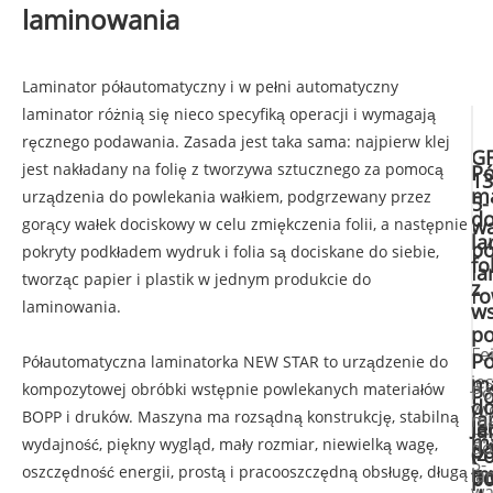
laminowania
Laminator półautomatyczny i w pełni automatyczny
laminator różnią się nieco specyfiką operacji i wymagają
ręcznego podawania. Zasada jest taka sama: najpierw klej
G
jest nakładany na folię z tworzywa sztucznego za pomocą
Pó
13
m
urządzenia do powlekania wałkiem, podgrzewany przez
5-
d
gorący wałek dociskowy w celu zmiękczenia folii, a następnie
w
la
pó
pokryty podkładem wydruk i folia są dociskane do siebie,
fol
la
tworząc papier i plastik w jednym produkcie do
z
r
laminowania.
w
p
Fe
Pó
Półautomatyczna laminatorka NEW STAR to urządzenie do
je
m
kompozytowej obróbki wstępnie powlekanych materiałów
Pó
Pó
d
wi
BOPP i druków. Maszyna ma rozsądną konstrukcję, stabilną
la
ma
Je
la
pr
m
wydajność, piękny wygląd, mały rozmiar, niewielką wagę,
do
pó
(z
Po
5-
oszczędność energii, prostą i pracooszczędną obsługę, długą
m
tł
la
pó
wa