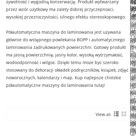
d
żywotność i wygodną konserwację. Produkt wytwarzany
m
Na
fol
la
pó
d
przez wzór użytkowy ma zalety dobrej przyczepności,
fu
z
Ta
la
la
wysokiej przezroczystości, silnego efektu stereoskopowego.
pó
ws
pó
ro
Ku
la
po
ma
G
Wi
Je
Półautomatyczna maszyna do laminowania jest używana
ma
to
do
13
pr
pó
głównie do wstępnego powlekania BOPP i automatycznego
je
ws
la
w
po
ma
laminowania zadrukowanych powierzchni. Gotowy produkt
pr
i
(z
Ch
pó
do
ma jasną powierzchnię, jasny kolor, wysoką wytrzymałość,
do
ni
tł
Ul
ma
la
wodoodporność i wilgoć. Dzięki temu może być szeroko
wy
ro
na
pó
do
ci
stosowany do dekoracji okładek podręczników, książek, zdjęć
ja
do
si
la
la
lu
noworocznych, kalendarzy i map. Kup najlepsze chińskie
la
la
do
ro
sp
te
półautomatyczne maszyny do laminowania tutaj!
i
ma
la
ser
na
z
ws
dr
i
GF
go
au
po
ta
wy
bę
pr
ci
ró
ja
ró
pr
ce
Id
View as
ma
pa
ma
no
je
wy
ta
ka
dr
ge
ma
dl
ja
i
ta