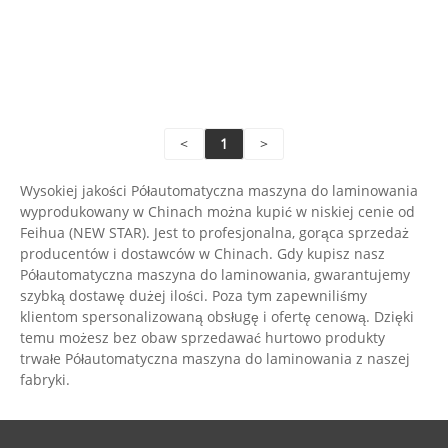
Wyś
Wyś
za
za
<
1
>
Wysokiej jakości Półautomatyczna maszyna do laminowania
wyprodukowany w Chinach można kupić w niskiej cenie od
Feihua (NEW STAR). Jest to profesjonalna, gorąca sprzedaż
producentów i dostawców w Chinach. Gdy kupisz nasz
Półautomatyczna maszyna do laminowania, gwarantujemy
szybką dostawę dużej ilości. Poza tym zapewniliśmy
klientom spersonalizowaną obsługę i ofertę cenową. Dzięki
temu możesz bez obaw sprzedawać hurtowo produkty
trwałe Półautomatyczna maszyna do laminowania z naszej
fabryki.