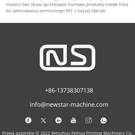
możesz bez obaw sprzedawać hurtowo produkty trwałe Folia
do laminowania termicznego PET z naszej fabryki.
+86-13738307138
info@newstar-machine.com
Prawa autorskie © 2022 Wenzhou Feihua Printing Machinery Co.,