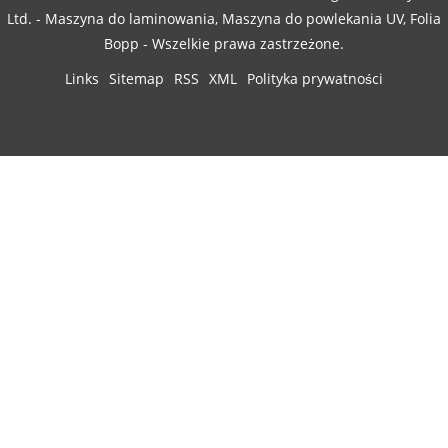
Ltd. - Maszyna do laminowania, Maszyna do powlekania UV, Folia
Bopp - Wszelkie prawa zastrzeżone.
Links
Sitemap
RSS
XML
Polityka prywatności