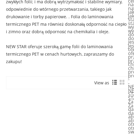
ce
zwykłych folii; i ma dobrą wytrzymałość i stabilne wymiary,
na
na
odpowiednie do wtórnego przetwarzania, takiego jak
ja
ja
drukowanie i torby papierowe. . Folia do laminowania
st
st
termicznego PET ma również doskonałą odporność na ciepło
wy
wy
i zimno oraz dobrą odporność na chemikalia i oleje.
do
do
je
je
NEW STAR oferuje szeroką gamę folii do laminowania
of
of
termicznego PET w cenach hurtowych, zapraszamy do
pr
pr
zakupu!
ch
ch
pr
pr
-
-
View as
N
N
ST
ST
Za
Za
da
da
ab
ab
ot
ot
sw