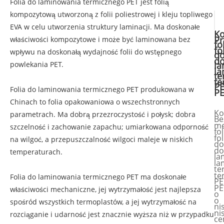
Folia do laminowania termicznego PET jest folią
kompozytową utworzoną z folii poliestrowej i kleju topliwego
EVA w celu utworzenia struktury laminacji. Ma doskonałe
Ko
Pr
właściwości kompozytowe i może być laminowana bez
fo
fo
wpływu na doskonałą wydajność folii do wstępnego
d
d
powlekania PET.
la
la
te
te
P
Folia do laminowania termicznego PET produkowana w
P
Chinach to folia opakowaniowa o wszechstronnych
Ko
parametrach. Ma dobrą przezroczystość i połysk; dobra
Be
me
szczelność i zachowanie zapachu; umiarkowana odporność
fol
fol
na wilgoć, a przepuszczalność wilgoci maleje w niskich
do
do
temperaturach.
la
la
te
te
Folia do laminowania termicznego PET ma doskonałe
PE
PE
właściwości mechaniczne, jej wytrzymałość jest najlepsza
o
o
spośród wszystkich termoplastów, a jej wytrzymałość na
ni
ni
rozciąganie i udarność jest znacznie wyższa niż w przypadku
ce