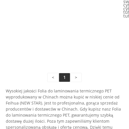
sw
cy
cy
tut
tut
Czy
Czy
wi
wi
Wyś
Wyś
za
za
<
1
>
Wysokiej jakości Folia do laminowania termicznego PET
wyprodukowany w Chinach można kupić w niskiej cenie od
Feihua (NEW STAR). Jest to profesjonalna, gorąca sprzedaż
producentów i dostawców w Chinach. Gdy kupisz nasz Folia
do laminowania termicznego PET, gwarantujemy szybką
dostawę dużej ilości. Poza tym zapewniliśmy klientom
spersonalizowaną obsługę i ofertę cenową. Dzięki temu