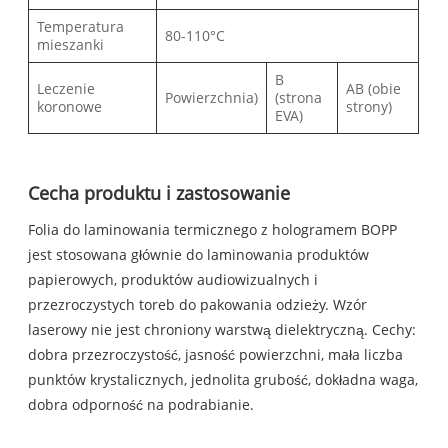
Temperatura
80-110°C
mieszanki
B
Leczenie
AB (obie
Powierzchnia)
(strona
koronowe
strony)
EVA)
Cecha produktu i zastosowanie
Folia do laminowania termicznego z hologramem BOPP
jest stosowana głównie do laminowania produktów
papierowych, produktów audiowizualnych i
przezroczystych toreb do pakowania odzieży. Wzór
laserowy nie jest chroniony warstwą dielektryczną. Cechy:
dobra przezroczystość, jasność powierzchni, mała liczba
punktów krystalicznych, jednolita grubość, dokładna waga,
dobra odporność na podrabianie.