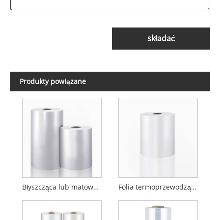
składać
Produkty powiązane
Błyszcząca lub matowa folia do laminowania termicznego BOPP
Folia termoprzewodząca BOPP Soft Touch