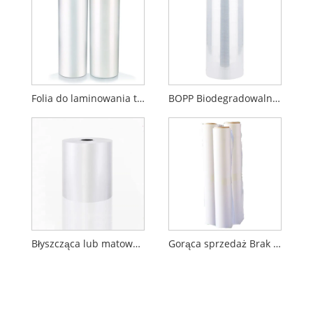
Folia do laminowania termicznego BOPP Anti Scratch
BOPP Biodegradowalna folia do laminowania z połyskiem lub matowym
Błyszcząca lub matowa folia do laminowania na zimno BOPP
Gorąca sprzedaż Brak zanieczyszczeń plastikowych gotowych produktów. Folia skórna dla środowiska