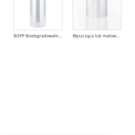
BOPP Biodegradowalna folia do laminowania z połyskiem lub matowym
Błyszcząca lub matowa folia do laminowania na zimno BOPP