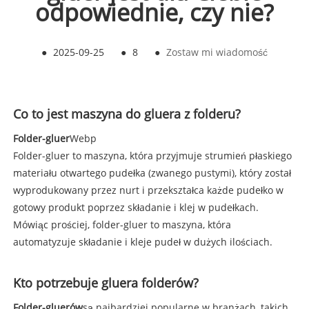
odpowiednie, czy nie?
●
2025-09-25
●
8
●
Zostaw mi wiadomość
Co to jest maszyna do gluera z folderu?
Folder-gluer
Webp
Folder-gluer to maszyna, która przyjmuje strumień płaskiego
materiału otwartego pudełka (zwanego pustymi), który został
wyprodukowany przez nurt i przekształca każde pudełko w
gotowy produkt poprzez składanie i klej w pudełkach.
Mówiąc prościej, folder-gluer to maszyna, która
automatyzuje składanie i kleje pudeł w dużych ilościach.
Kto potrzebuje gluera folderów?
Folder-gluerów
są najbardziej popularne w branżach, takich