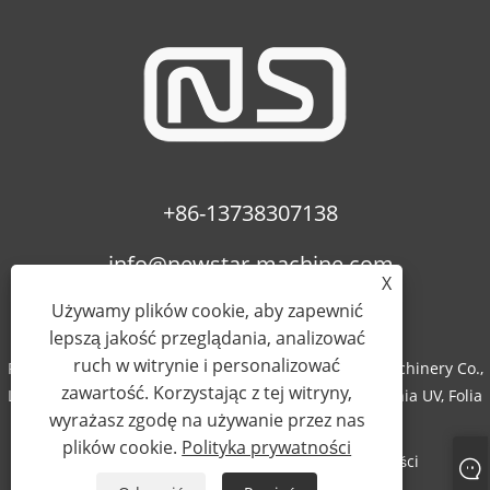
+86-13738307138
info@newstar-machine.com
X
Używamy plików cookie, aby zapewnić
lepszą jakość przeglądania, analizować
ruch w witrynie i personalizować
Prawa autorskie © 2022 Wenzhou Feihua Printing Machinery Co.,
zawartość. Korzystając z tej witryny,
Ltd. - Maszyna do laminowania, Maszyna do powlekania UV, Folia
wyrażasz zgodę na używanie przez nas
Bopp - Wszelkie prawa zastrzeżone.
plików cookie.
Polityka prywatności
Links
Sitemap
RSS
XML
Polityka prywatności