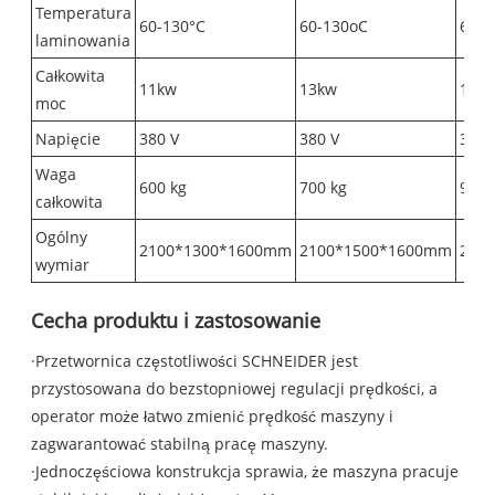
Temperatura
60-130°C
60-130oC
60-1
laminowania
Całkowita
11kw
13kw
16k
moc
Napięcie
380 V
380 V
380 
Waga
600 kg
700 kg
900 
całkowita
Ogólny
2100*1300*1600mm
2100*1500*1600mm
210
wymiar
Cecha produktu i zastosowanie
·Przetwornica częstotliwości SCHNEIDER jest
przystosowana do bezstopniowej regulacji prędkości, a
operator może łatwo zmienić prędkość maszyny i
zagwarantować stabilną pracę maszyny.
·Jednoczęściowa konstrukcja sprawia, że ​​maszyna pracuje