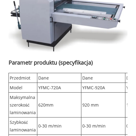
Parametr produktu (specyfikacja)
Przedmiot
Dane
Dane
Dan
Model
YFMC-720A
YFMC-920A
YFM
Maksymalna
szerokość
620mm
920 mm
104
laminowania
Szybkość
0-30 m/min
0-30 m/min
0-30
laminowania