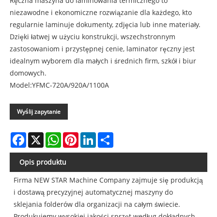
Ręczna maszyna do laminowania termicznego to
niezawodne i ekonomiczne rozwiązanie dla każdego, kto
regularnie laminuje dokumenty, zdjęcia lub inne materiały.
Dzięki łatwej w użyciu konstrukcji, wszechstronnym
zastosowaniom i przystępnej cenie, laminator ręczny jest
idealnym wyborem dla małych i średnich firm, szkół i biur
domowych.
Model:YFMC-720A/920A/1100A
Wyślij zapytanie
Facebook
X
WhatsApp
Pinterest
LinkedIn
Share
Opis produktu
Firma NEW STAR Machine Company zajmuje się produkcją
i dostawą precyzyjnej automatycznej maszyny do
sklejania folderów dla organizacji na całym świecie.
Produkujemy wysokiej jakości sprzęt według dokładnych