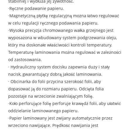
stabilniej i wydłuża jej żywotność.
·Ręczne podawanie papieru.
·Magnetyczną płytkę regulacyjną można łatwo regulować
w celu regulacji ręcznego podawania papieru.
·Wysoka precyzja chromowanego wałka grzejnego jest
wyposażona w wbudowany system podgrzewania oleju,
który ma doskonałe właściwości kontroli temperatury.
Temperaturę laminowania można regulować w zależności
od zastosowania.
· Hydrauliczny system docisku zapewnia duży i stały
nacisk, gwarantujący dobrą jakość laminowania.
· Obcinarka do folii przycina szerokość folii, aby
dopasować ją do rozmiaru papieru. Odcięta folia
pozostaje na wrzecionie zwalniającym folię.
·Koło perforujące folię perforuje krawędź folii, aby ułatwić
oddzielanie laminowanego papieru.
·Papier laminowany jest zwijany automatycznie przez
wrzeciono nawijające. Prędkość nawijania jest