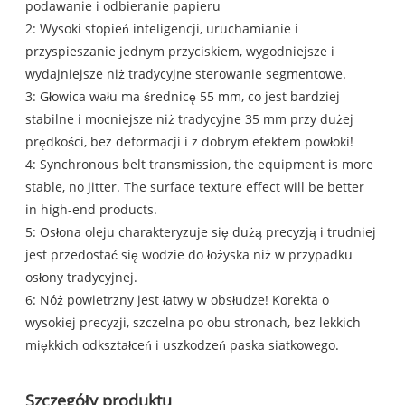
podawanie i odbieranie papieru
2: Wysoki stopień inteligencji, uruchamianie i
przyspieszanie jednym przyciskiem, wygodniejsze i
wydajniejsze niż tradycyjne sterowanie segmentowe.
3: Głowica wału ma średnicę 55 mm, co jest bardziej
stabilne i mocniejsze niż tradycyjne 35 mm przy dużej
prędkości, bez deformacji i z dobrym efektem powłoki!
4: Synchronous belt transmission, the equipment is more
stable, no jitter. The surface texture effect will be better
in high-end products.
5: Osłona oleju charakteryzuje się dużą precyzją i trudniej
jest przedostać się wodzie do łożyska niż w przypadku
osłony tradycyjnej.
6: Nóż powietrzny jest łatwy w obsłudze! Korekta o
wysokiej precyzji, szczelna po obu stronach, bez lekkich
miękkich odkształceń i uszkodzeń paska siatkowego.
Szczegóły produktu