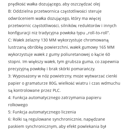
prędkość wałka dozującego, aby oszczędzać olej
B: Oddzielna przetwornica częstotliwości steruje
odwróceniem wałka dozującego, który ma więcej
przetwornic częstotliwości, silników, reduktorów i innych
konfiguracji niż tradycyjna powłoka typu „roll-to-roll”.
C: Wałek żelazny 130 MM wykorzystuje chromowaną
lustrzaną obróbkę powierzchni, wałek gumowy 165 MM
wykorzystuje wałek z gumy poliuretanowej o kącie 60
stopni. Im większy wałek, tym grubsza guma, co zapewnia
precyzyjną powłokę i brak skórki pomarańczy.
3: Wyposażony w nóż powietrzny, może wytwarzać cienki
papier o gramaturze 80G, wielkość wiatru i czas wdmuchu
są kontrolowane przez PLC.
4: Funkcja automatycznego zatrzymania papieru
rolkowego
5: Funkcja automatycznego liczenia
6: Rolki są regulowane synchronicznie, napędzane
paskiem synchronicznym, aby efekt powlekania był