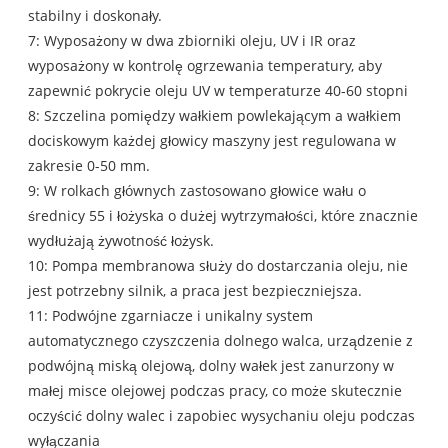
stabilny i doskonały.
7: Wyposażony w dwa zbiorniki oleju, UV i IR oraz
wyposażony w kontrolę ogrzewania temperatury, aby
zapewnić pokrycie oleju UV w temperaturze 40-60 stopni
8: Szczelina pomiędzy wałkiem powlekającym a wałkiem
dociskowym każdej głowicy maszyny jest regulowana w
zakresie 0-50 mm.
9: W rolkach głównych zastosowano głowice wału o
średnicy 55 i łożyska o dużej wytrzymałości, które znacznie
wydłużają żywotność łożysk.
10: Pompa membranowa służy do dostarczania oleju, nie
jest potrzebny silnik, a praca jest bezpieczniejsza.
11: Podwójne zgarniacze i unikalny system
automatycznego czyszczenia dolnego walca, urządzenie z
podwójną miską olejową, dolny wałek jest zanurzony w
małej misce olejowej podczas pracy, co może skutecznie
oczyścić dolny walec i zapobiec wysychaniu oleju podczas
wyłączania