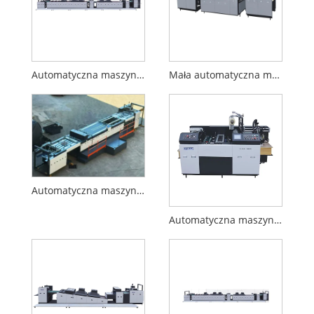
Automatyczna maszyna do powlekania UV z podwójną głowicą aniloksową
Mała automatyczna maszyna do powlekania UV
Automatyczna maszyna do kodowania atramentowego
Automatyczna maszyna do laminowania folii wstępnej YFMA-540