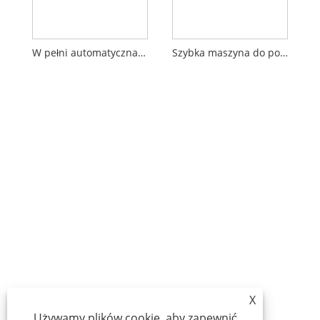
W pełni automatyczna maszyna o dużej prędkości
Szybka maszyna do polerowania online
X
Używamy plików cookie, aby zapewnić