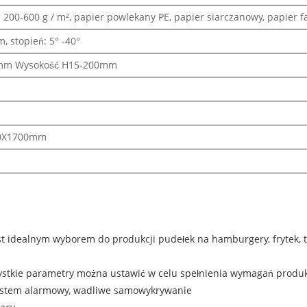
 200-600 g / m², papier powlekany PE, papier siarczanowy, papier fa
 stopień: 5° -40°
mm Wysokość H15-200mm
0X1700mm
 idealnym wyborem do produkcji pudełek na hamburgery, frytek, t
zystkie parametry można ustawić w celu spełnienia wymagań produ
 system alarmowy, wadliwe samowykrywanie