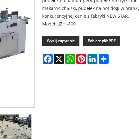
pudełek na hamburgery, pudełek na frytki, tac
makaron chiński, pudełek na hot dogi w branż
konkurencyjnej cenie z fabryki NEW STAR.
Model:LJZHJ-800
Wyślij zapytanie
Pobierz plik PDF
Facebook
X
WhatsApp
Pinterest
LinkedIn
Share