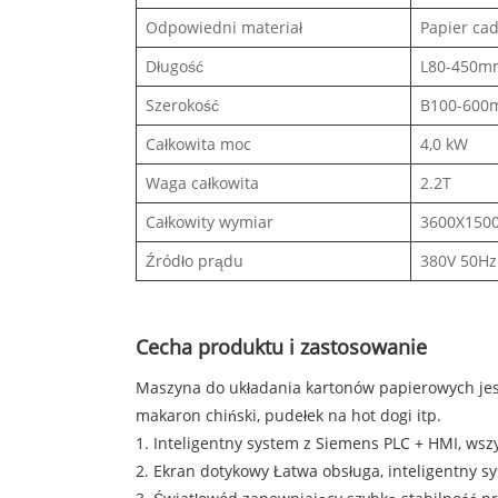
Odpowiedni materiał
Papier cad
Długość
L80-450mm,
Szerokość
B100-600
Całkowita moc
4,0 kW
Waga całkowita
2.2T
Całkowity wymiar
3600X150
Źródło prądu
380V 50Hz
Cecha produktu i zastosowanie
Maszyna do układania kartonów papierowych jest
makaron chiński, pudełek na hot dogi itp.
1. Inteligentny system z Siemens PLC + HMI, ws
2. Ekran dotykowy Łatwa obsługa, inteligentny