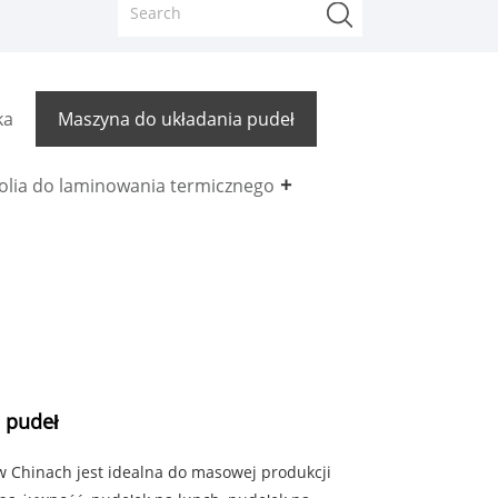
ka
Maszyna do układania pudeł
olia do laminowania termicznego
 pudeł
 Chinach jest idealna do masowej produkcji