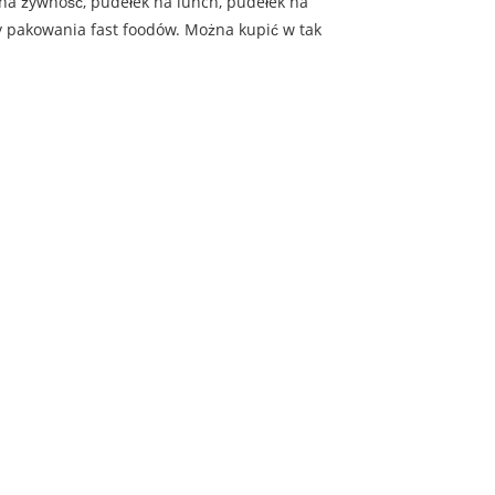
 na żywność, pudełek na lunch, pudełek na
y pakowania fast foodów. Można kupić w tak